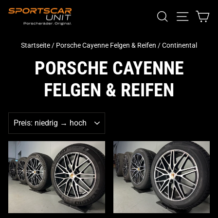
Direkt
SUCHE
SEITENN
EI
zum
Inhalt
Startseite
/
Porsche Cayenne Felgen & Reifen
/
Continental
PORSCHE CAYENNE
FELGEN & REIFEN
SORTIEREN